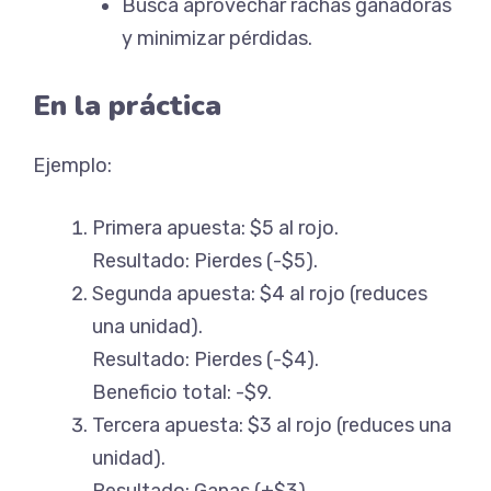
Busca aprovechar rachas ganadoras
y minimizar pérdidas.
En la práctica
Ejemplo:
Primera apuesta: $5 al rojo.
Resultado: Pierdes (-$5).
Segunda apuesta: $4 al rojo (reduces
una unidad).
Resultado: Pierdes (-$4).
Beneficio total: -$9.
Tercera apuesta: $3 al rojo (reduces una
unidad).
Resultado: Ganas (+$3).