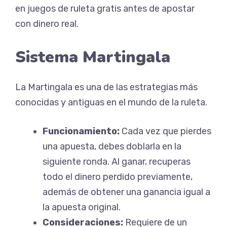
en juegos de ruleta gratis antes de apostar
con dinero real.
Sistema Martingala
La Martingala es una de las estrategias más
conocidas y antiguas en el mundo de la ruleta.
Funcionamiento:
Cada vez que pierdes
una apuesta, debes doblarla en la
siguiente ronda. Al ganar, recuperas
todo el dinero perdido previamente,
además de obtener una ganancia igual a
la apuesta original.
Consideraciones:
Requiere de un