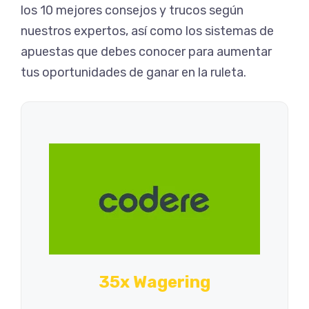
los 10 mejores consejos y trucos según
nuestros expertos, así como los sistemas de
apuestas que debes conocer para aumentar
tus oportunidades de ganar en la ruleta.
35x Wagering