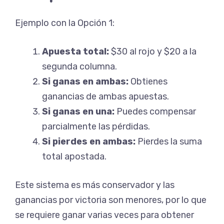
Ejemplo con la Opción 1:
Apuesta total:
$30 al rojo y $20 a la
segunda columna.
Si ganas en ambas:
Obtienes
ganancias de ambas apuestas.
Si ganas en una:
Puedes compensar
parcialmente las pérdidas.
Si pierdes en ambas:
Pierdes la suma
total apostada.
Este sistema es más conservador y las
ganancias por victoria son menores, por lo que
se requiere ganar varias veces para obtener