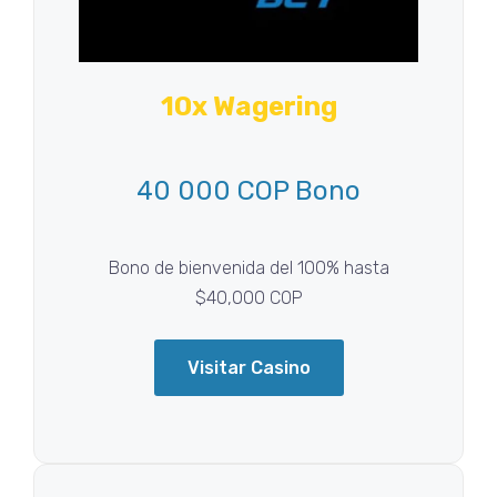
10x Wagering
40 000 COP Bono
Bono de bienvenida del 100% hasta
$40,000 COP
Visitar Casino