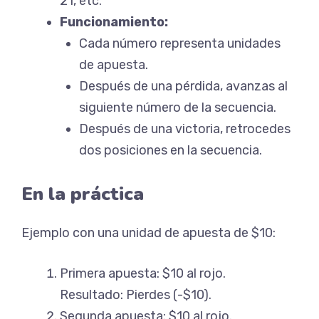
21, etc.
Funcionamiento:
Cada número representa unidades
de apuesta.
Después de una pérdida, avanzas al
siguiente número de la secuencia.
Después de una victoria, retrocedes
dos posiciones en la secuencia.
En la práctica
Ejemplo con una unidad de apuesta de $10:
Primera apuesta: $10 al rojo.
Resultado: Pierdes (-$10).
Segunda apuesta: $10 al rojo.