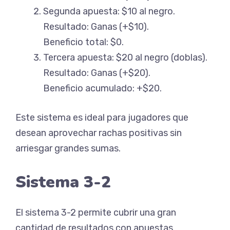
Segunda apuesta: $10 al negro.
Resultado: Ganas (+$10).
Beneficio total: $0.
Tercera apuesta: $20 al negro (doblas).
Resultado: Ganas (+$20).
Beneficio acumulado: +$20.
Este sistema es ideal para jugadores que
desean aprovechar rachas positivas sin
arriesgar grandes sumas.
Sistema 3-2
El sistema 3-2 permite cubrir una gran
cantidad de resultados con apuestas