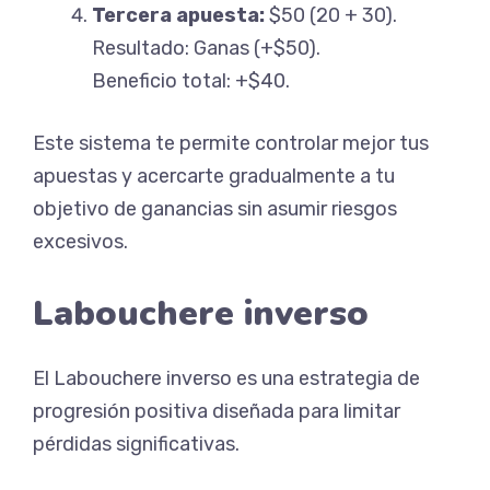
Tercera apuesta:
$50 (20 + 30).
Resultado: Ganas (+$50).
Beneficio total: +$40.
Este sistema te permite controlar mejor tus
apuestas y acercarte gradualmente a tu
objetivo de ganancias sin asumir riesgos
excesivos.
Labouchere inverso
El Labouchere inverso es una estrategia de
progresión positiva diseñada para limitar
pérdidas significativas.