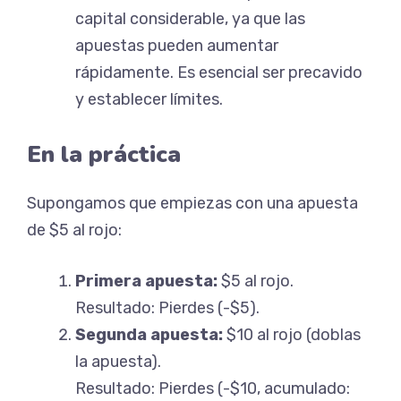
capital considerable, ya que las
apuestas pueden aumentar
rápidamente. Es esencial ser precavido
y establecer límites.
En la práctica
Supongamos que empiezas con una apuesta
de $5 al rojo:
Primera apuesta:
$5 al rojo.
Resultado: Pierdes (-$5).
Segunda apuesta:
$10 al rojo (doblas
la apuesta).
Resultado: Pierdes (-$10, acumulado: