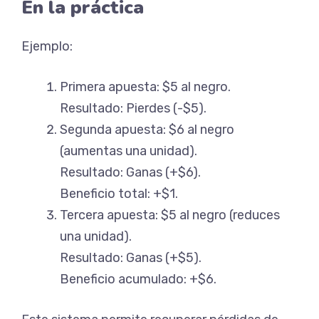
En la práctica
Ejemplo:
Primera apuesta: $5 al negro.
Resultado: Pierdes (-$5).
Segunda apuesta: $6 al negro
(aumentas una unidad).
Resultado: Ganas (+$6).
Beneficio total: +$1.
Tercera apuesta: $5 al negro (reduces
una unidad).
Resultado: Ganas (+$5).
Beneficio acumulado: +$6.