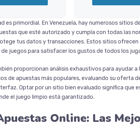
dad es primordial. En Venezuela, hay numerosos sitios 
apuestas que esté autorizado y cumpla con todas las no
tege tus datos y transacciones. Estos sitios ofrecen i
 de juegos para satisfacer los gustos de todos los jug
ién proporcionan análisis exhaustivos para ayudar a 
os de apuestas más populares, evaluando su oferta de ju
 interfaz. Optar por un sitio bien evaluado significa qu
nde el juego limpio está garantizado.
 Apuestas Online: Las Mej