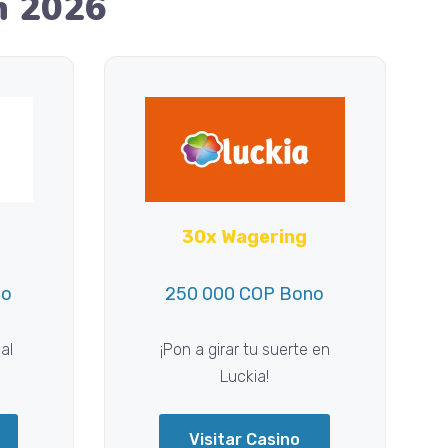
n 2026
30x Wagering
no
250 000 COP Bono
al
¡Pon a girar tu suerte en
Luckia!
Visitar Casino