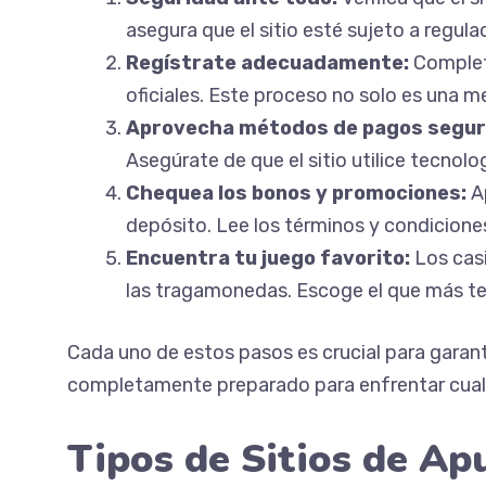
asegura que el sitio esté sujeto a regula
Regístrate adecuadamente:
Completa
oficiales. Este proceso no solo es una m
Aprovecha métodos de pagos segur
Asegúrate de que el sitio utilice tecnol
Chequea los bonos y promociones:
A
depósito. Lee los términos y condicion
Encuentra tu juego favorito:
Los casi
las tragamonedas. Escoge el que más te 
Cada uno de estos pasos es crucial para garanti
completamente preparado para enfrentar cualq
Tipos de Sitios de Ap