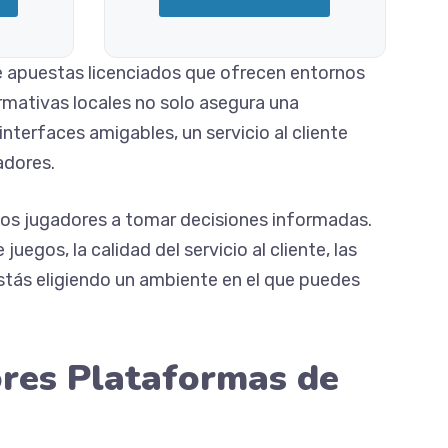
de apuestas licenciados que ofrecen entornos
rmativas locales no solo asegura una
nterfaces amigables, un servicio al cliente
adores.
los jugadores a tomar decisiones informadas.
egos, la calidad del servicio al cliente, las
e estás eligiendo un ambiente en el que puedes
ores Plataformas de