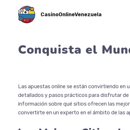
Saltar
al
CasinoOnlineVenezuela
contenido
Conquista el Mun
Las apuestas online se están convirtiendo en
detallados y pasos prácticos para disfrutar de
información sobre qué sitios ofrecen las mejo
convertirte en un experto en el ámbito de las a