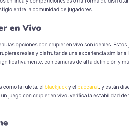
os en línea y competiciones es otra forma de disfrutar
tigio entre la comunidad de jugadores.
er en Vivo
l, las opciones con crupier en vivo son ideales. Estos
upieres reales y disfrutar de una experiencia similar a
ignificativamente, con cámaras de alta definición y mú
s como la ruleta, el
blackjack
y el
baccarat
, y están di
un juego con crupier en vivo, verifica la estabilidad de
ne