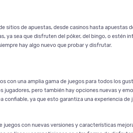
e sitios de apuestas, desde casinos hasta apuestas d
s, ya sea que disfruten del póker, del bingo, o estén i
siempre hay algo nuevo que probar y disfrutar.
s con una amplia gama de juegos para todos los gustos.
s jugadores, pero también hay opciones nuevas y emoc
 confiable, ya que esto garantiza una experiencia de 
de juegos con nuevas versiones y características mejo