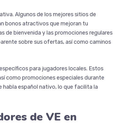
tiva. Algunos de los mejores sitios de
an bonos atractivos que mejoran tu
tas de bienvenida y las promociones regulares
parente sobre sus ofertas, así como caminos
specíficos para jugadores locales. Estos
, así como promociones especiales durante
habla español nativo, lo que facilita la
dores de VE en