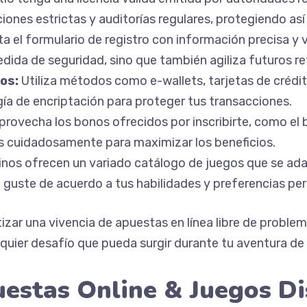
ciones estrictas y auditorías regulares, protegiendo así
 el formulario de registro con información precisa y
edida de seguridad, sino que también agiliza futuros ret
os:
Utiliza métodos como e-wallets, tarjetas de crédit
ogía de encriptación para proteger tus transacciones.
provecha los bonos ofrecidos por inscribirte, como el
es cuidadosamente para maximizar los beneficios.
nos ofrecen un variado catálogo de juegos que se ada
guste de acuerdo a tus habilidades y preferencias per
zar una vivencia de apuestas en línea libre de problem
uier desafío que pueda surgir durante tu aventura de
uestas Online & Juegos Di