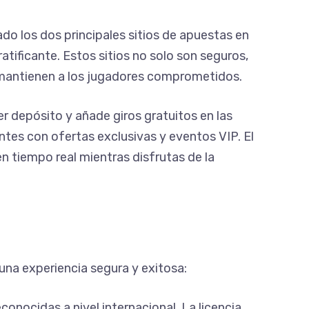
do los dos principales sitios de apuestas en
tificante. Estos sitios no solo son seguros,
mantienen a los jugadores comprometidos.
er depósito y añade giros gratuitos en las
es con ofertas exclusivas y eventos VIP. El
n tiempo real mientras disfrutas de la
una experiencia segura y exitosa:
econocidas a nivel internacional. La licencia