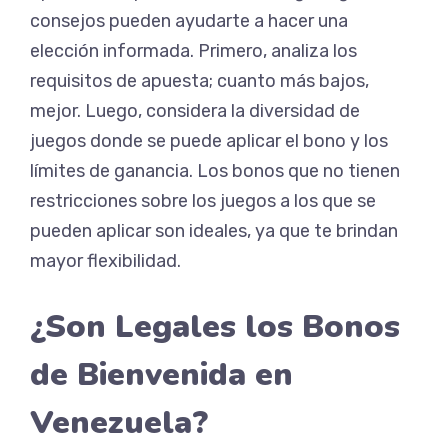
consejos pueden ayudarte a hacer una
elección informada. Primero, analiza los
requisitos de apuesta; cuanto más bajos,
mejor. Luego, considera la diversidad de
juegos donde se puede aplicar el bono y los
límites de ganancia. Los bonos que no tienen
restricciones sobre los juegos a los que se
pueden aplicar son ideales, ya que te brindan
mayor flexibilidad.
¿Son Legales los Bonos
de Bienvenida en
Venezuela?