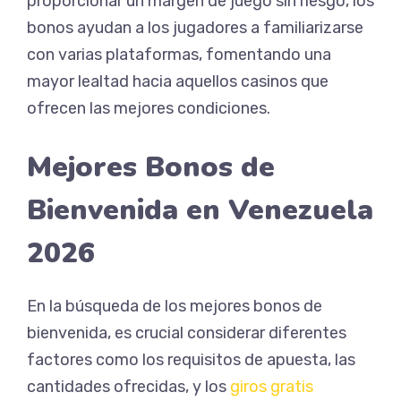
proporcionar un margen de juego sin riesgo, los
bonos ayudan a los jugadores a familiarizarse
con varias plataformas, fomentando una
mayor lealtad hacia aquellos casinos que
ofrecen las mejores condiciones.
Mejores Bonos de
Bienvenida en Venezuela
2026
En la búsqueda de los mejores bonos de
bienvenida, es crucial considerar diferentes
factores como los requisitos de apuesta, las
cantidades ofrecidas, y los
giros gratis