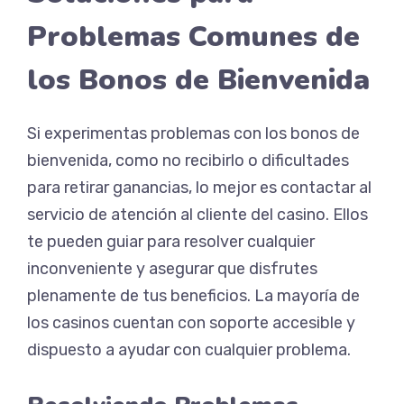
Problemas Comunes de
los Bonos de Bienvenida
Si experimentas problemas con los bonos de
bienvenida, como no recibirlo o dificultades
para retirar ganancias, lo mejor es contactar al
servicio de atención al cliente del casino. Ellos
te pueden guiar para resolver cualquier
inconveniente y asegurar que disfrutes
plenamente de tus beneficios. La mayoría de
los casinos cuentan con soporte accesible y
dispuesto a ayudar con cualquier problema.