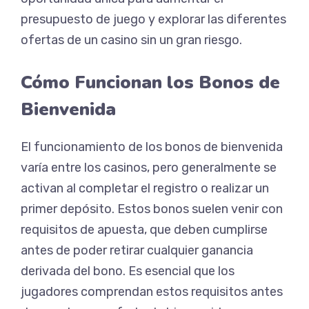
presupuesto de juego y explorar las diferentes
ofertas de un casino sin un gran riesgo.
Cómo Funcionan los Bonos de
Bienvenida
El funcionamiento de los bonos de bienvenida
varía entre los casinos, pero generalmente se
activan al completar el registro o realizar un
primer depósito. Estos bonos suelen venir con
requisitos de apuesta, que deben cumplirse
antes de poder retirar cualquier ganancia
derivada del bono. Es esencial que los
jugadores comprendan estos requisitos antes