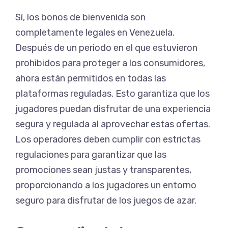
Sí, los bonos de bienvenida son
completamente legales en Venezuela.
Después de un periodo en el que estuvieron
prohibidos para proteger a los consumidores,
ahora están permitidos en todas las
plataformas reguladas. Esto garantiza que los
jugadores puedan disfrutar de una experiencia
segura y regulada al aprovechar estas ofertas.
Los operadores deben cumplir con estrictas
regulaciones para garantizar que las
promociones sean justas y transparentes,
proporcionando a los jugadores un entorno
seguro para disfrutar de los juegos de azar.