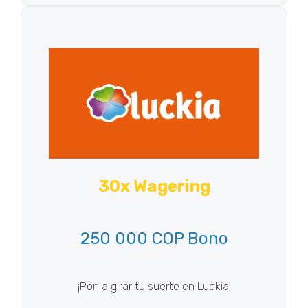
30x Wagering
250 000 COP Bono
¡Pon a girar tu suerte en Luckia!