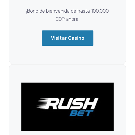
¡Bono de bienvenida de hasta 100.000
COP ahora!
Visitar Casino