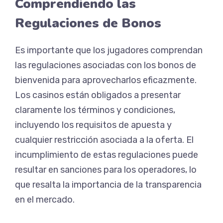
Comprendiendo las
Regulaciones de Bonos
Es importante que los jugadores comprendan
las regulaciones asociadas con los bonos de
bienvenida para aprovecharlos eficazmente.
Los casinos están obligados a presentar
claramente los términos y condiciones,
incluyendo los requisitos de apuesta y
cualquier restricción asociada a la oferta. El
incumplimiento de estas regulaciones puede
resultar en sanciones para los operadores, lo
que resalta la importancia de la transparencia
en el mercado.