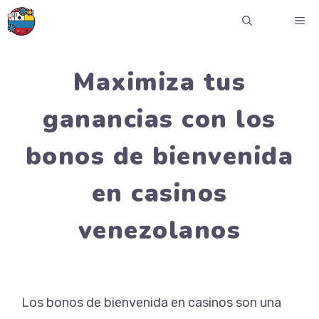
Saltar
Me
al
contenido
Maximiza tus
ganancias con los
bonos de bienvenida
en casinos
venezolanos
Los bonos de bienvenida en casinos son una