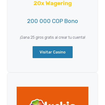
20x Wagering
200 000 COP Bono
¡Gana 25 giros gratis al crear tu cuenta!
Visitar Casino