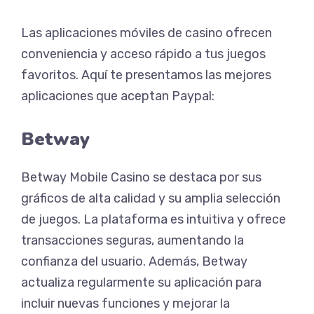
Las aplicaciones móviles de casino ofrecen
conveniencia y acceso rápido a tus juegos
favoritos. Aquí te presentamos las mejores
aplicaciones que aceptan Paypal:
Betway
Betway Mobile Casino se destaca por sus
gráficos de alta calidad y su amplia selección
de juegos. La plataforma es intuitiva y ofrece
transacciones seguras, aumentando la
confianza del usuario. Además, Betway
actualiza regularmente su aplicación para
incluir nuevas funciones y mejorar la