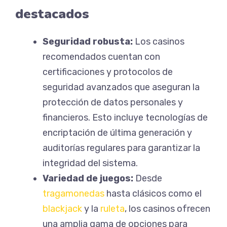
destacados
Seguridad robusta:
Los casinos
recomendados cuentan con
certificaciones y protocolos de
seguridad avanzados que aseguran la
protección de datos personales y
financieros. Esto incluye tecnologías de
encriptación de última generación y
auditorías regulares para garantizar la
integridad del sistema.
Variedad de juegos:
Desde
tragamonedas
hasta clásicos como el
blackjack
y la
ruleta
, los casinos ofrecen
una amplia gama de opciones para