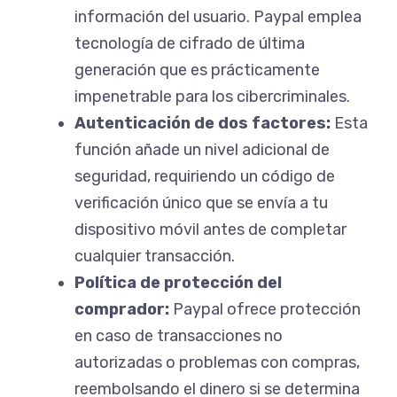
información del usuario. Paypal emplea
tecnología de cifrado de última
generación que es prácticamente
impenetrable para los cibercriminales.
Autenticación de dos factores:
Esta
función añade un nivel adicional de
seguridad, requiriendo un código de
verificación único que se envía a tu
dispositivo móvil antes de completar
cualquier transacción.
Política de protección del
comprador:
Paypal ofrece protección
en caso de transacciones no
autorizadas o problemas con compras,
reembolsando el dinero si se determina