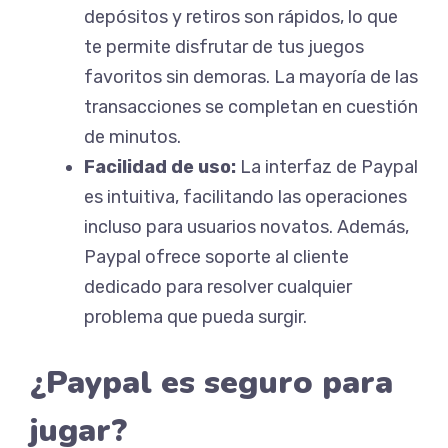
depósitos y retiros son rápidos, lo que
te permite disfrutar de tus juegos
favoritos sin demoras. La mayoría de las
transacciones se completan en cuestión
de minutos.
Facilidad de uso:
La interfaz de Paypal
es intuitiva, facilitando las operaciones
incluso para usuarios novatos. Además,
Paypal ofrece soporte al cliente
dedicado para resolver cualquier
problema que pueda surgir.
¿Paypal es seguro para
jugar?