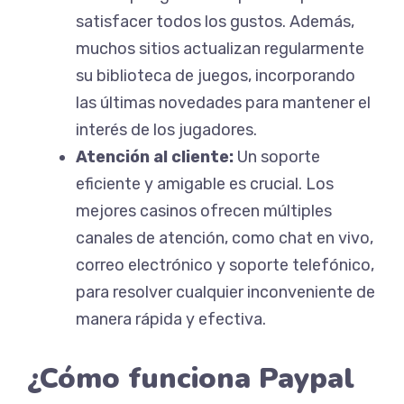
satisfacer todos los gustos. Además,
muchos sitios actualizan regularmente
su biblioteca de juegos, incorporando
las últimas novedades para mantener el
interés de los jugadores.
Atención al cliente:
Un soporte
eficiente y amigable es crucial. Los
mejores casinos ofrecen múltiples
canales de atención, como chat en vivo,
correo electrónico y soporte telefónico,
para resolver cualquier inconveniente de
manera rápida y efectiva.
¿Cómo funciona Paypal