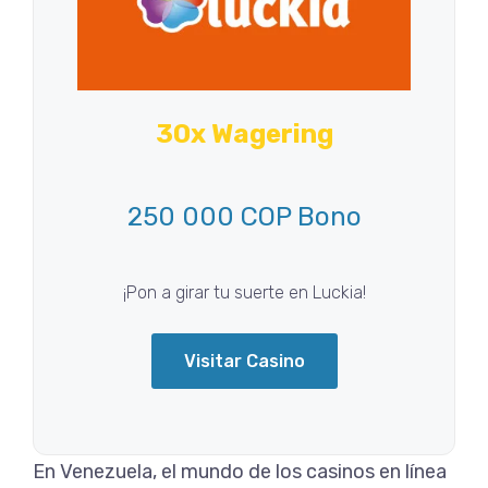
30x Wagering
250 000 COP Bono
¡Pon a girar tu suerte en Luckia!
Visitar Casino
En Venezuela, el mundo de los casinos en línea