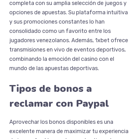
completa con su amplia selección de juegos y
opciones de apuestas. Su plataforma intuitiva
y sus promociones constantes lo han
consolidado como un favorito entre los
jugadores venezolanos. Además, 1xbet ofrece
transmisiones en vivo de eventos deportivos,
combinando la emoción del casino con el
mundo de las apuestas deportivas.
Tipos de bonos a
reclamar con Paypal
Aprovechar los bonos disponibles es una
excelente manera de maximizar tu experiencia