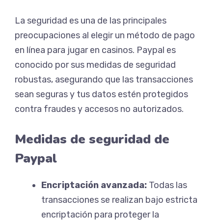
La seguridad es una de las principales
preocupaciones al elegir un método de pago
en línea para jugar en casinos. Paypal es
conocido por sus medidas de seguridad
robustas, asegurando que las transacciones
sean seguras y tus datos estén protegidos
contra fraudes y accesos no autorizados.
Medidas de seguridad de
Paypal
Encriptación avanzada:
Todas las
transacciones se realizan bajo estricta
encriptación para proteger la