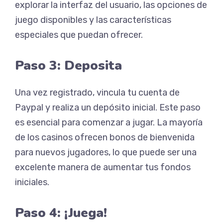
explorar la interfaz del usuario, las opciones de
juego disponibles y las características
especiales que puedan ofrecer.
Paso 3: Deposita
Una vez registrado, vincula tu cuenta de
Paypal y realiza un depósito inicial. Este paso
es esencial para comenzar a jugar. La mayoría
de los casinos ofrecen bonos de bienvenida
para nuevos jugadores, lo que puede ser una
excelente manera de aumentar tus fondos
iniciales.
Paso 4: ¡Juega!