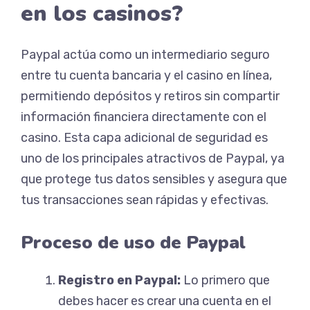
en los casinos?
Paypal actúa como un intermediario seguro
entre tu cuenta bancaria y el casino en línea,
permitiendo depósitos y retiros sin compartir
información financiera directamente con el
casino. Esta capa adicional de seguridad es
uno de los principales atractivos de Paypal, ya
que protege tus datos sensibles y asegura que
tus transacciones sean rápidas y efectivas.
Proceso de uso de Paypal
Registro en Paypal:
Lo primero que
debes hacer es crear una cuenta en el