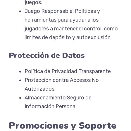
juegos.
Juego Responsable: Políticas y
herramientas para ayudar a los
jugadores a mantener el control, como
límites de depósito y autoexclusión.
Protección de Datos
Política de Privacidad Transparente
Protección contra Accesos No
Autorizados
Almacenamiento Seguro de
Información Personal
Promociones y Soporte