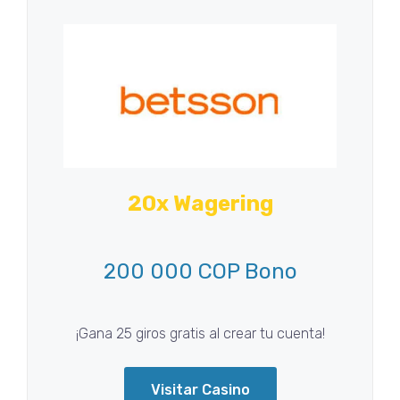
20x Wagering
200 000 COP Bono
¡Gana 25 giros gratis al crear tu cuenta!
Visitar Casino