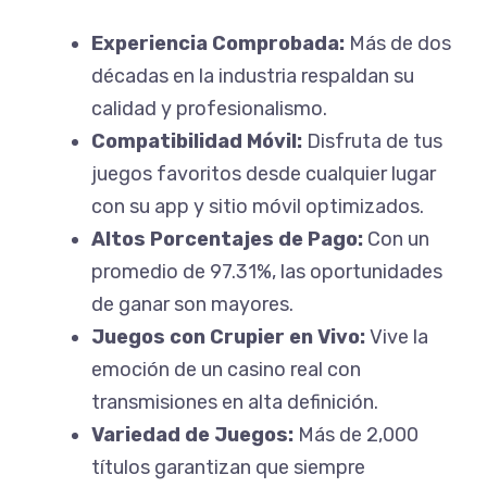
Experiencia Comprobada:
Más de dos
décadas en la industria respaldan su
calidad y profesionalismo.
Compatibilidad Móvil:
Disfruta de tus
juegos favoritos desde cualquier lugar
con su app y sitio móvil optimizados.
Altos Porcentajes de Pago:
Con un
promedio de 97.31%, las oportunidades
de ganar son mayores.
Juegos con Crupier en Vivo:
Vive la
emoción de un casino real con
transmisiones en alta definición.
Variedad de Juegos:
Más de 2,000
títulos garantizan que siempre