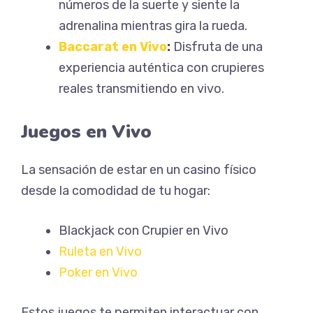
números de la suerte y siente la
adrenalina mientras gira la rueda.
Baccarat en Vivo
:
Disfruta de una
experiencia auténtica con crupieres
reales transmitiendo en vivo.
Juegos en Vivo
La sensación de estar en un casino físico
desde la comodidad de tu hogar:
Blackjack con Crupier en Vivo
Ruleta en Vivo
Poker en Vivo
Estos juegos te permiten interactuar con