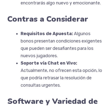
encontrarás algo nuevo y emocionante.
Contras a Considerar
Requisitos de Apuesta:
Algunos
bonos presentan condiciones exigentes
que pueden ser desafiantes para los
nuevos jugadores.
Soporte vía Chat en Vivo:
Actualmente, no ofrecen esta opción, lo
que podría retrasar la resolución de
consultas urgentes.
Software y Variedad de