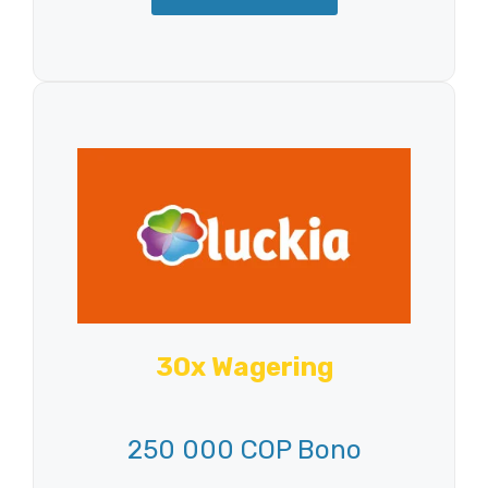
30x Wagering
250 000 COP Bono