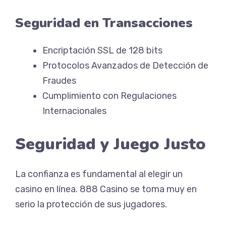
Seguridad en Transacciones
Encriptación SSL de 128 bits
Protocolos Avanzados de Detección de
Fraudes
Cumplimiento con Regulaciones
Internacionales
Seguridad y Juego Justo
La confianza es fundamental al elegir un
casino en línea. 888 Casino se toma muy en
serio la protección de sus jugadores.