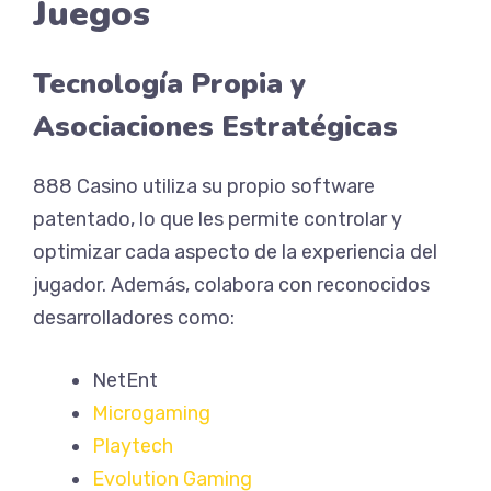
Juegos
Tecnología Propia y
Asociaciones Estratégicas
888 Casino utiliza su propio software
patentado, lo que les permite controlar y
optimizar cada aspecto de la experiencia del
jugador. Además, colabora con reconocidos
desarrolladores como:
NetEnt
Microgaming
Playtech
Evolution Gaming